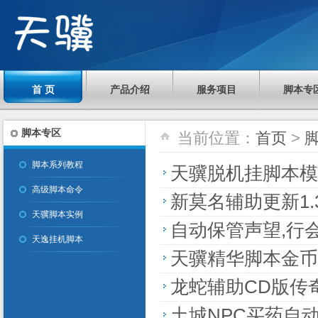
首 页
产品介绍
服务项目
脚本专
脚本专区
当前位置：
首页
>
脚本系列教程
天骥脱机挂脚本模
高级脚本命令
新莫名辅助更新1.
天骥脚本实例
自动保管声望,行
天逸挂机脚本
天骥精华脚本金币
龙蛇辅助CD版传
土城NPC买药自