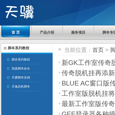
首 页
产品介绍
服务项目
脚本专
脚本系列教程
当前位置：
首页
>
脚本系列教程
新GK工作室传奇
高级脚本命令
传奇脱机挂再添新
天骥脚本实例
BLUE AC窗口
天逸挂机脚本
工作室版脱机挂将
最新工作室版传奇
GEE登录器各种