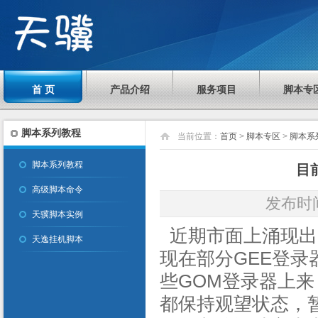
首 页
产品介绍
服务项目
脚本专
脚本系列教程
当前位置：
首页
>
脚本专区
>
脚本系
脚本系列教程
目
高级脚本命令
发布时间：
天骥脚本实例
近期市面上涌现出
天逸挂机脚本
现在部分GEE登
些GOM登录器上
都保持观望状态，