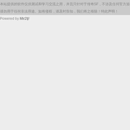
本站提供的软件仅供测试和学习交流之用，并且只针对于传奇SF，不涉及任何官方
请勿用于任何非法用途。如有侵权，请及时告知，我们将之移除！特此声明！
Powered by
Mir2tj!