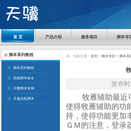
首 页
产品介绍
服务项目
脚本专
脚本系列教程
当前位置：
首页
>
脚本专区
>
脚本系
脚本系列教程
牧
高级脚本命令
发布时间
天骥脚本实例
牧雁辅助最近可
天逸挂机脚本
使得牧雁辅助的功
持，使得功能更加
ＧＭ的注意，登录