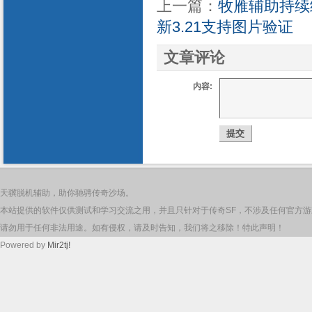
上一篇：
牧雁辅助持续
新3.21支持图片验证
文章评论
内容:
天骥脱机辅助，助你驰骋传奇沙场。
本站提供的软件仅供测试和学习交流之用，并且只针对于传奇SF，不涉及任何官方
请勿用于任何非法用途。如有侵权，请及时告知，我们将之移除！特此声明！
Powered by
Mir2tj!