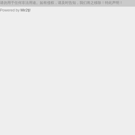
请勿用于任何非法用途。如有侵权，请及时告知，我们将之移除！特此声明！
Powered by
Mir2tj!