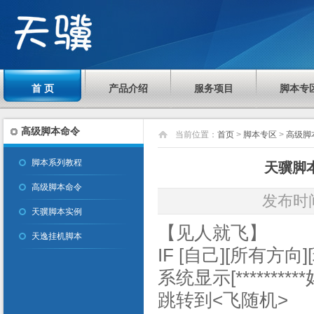
首 页
产品介绍
服务项目
脚本专
高级脚本命令
当前位置：
首页
>
脚本专区
>
高级脚
脚本系列教程
天骥脚
高级脚本命令
发布时间：
天骥脚本实例
【见人就飞】
天逸挂机脚本
IF [自己][所有方向]
系统显示[**********
跳转到<飞随机>