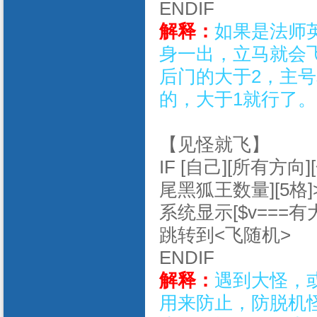
ENDIF
解释：
如果是法师
身一出，立马就会
后门的大于2，主号
的，大于1就行了。
【见怪就飞】
IF [自己][所有方向]
尾黑狐王数量][5格]>
系统显示[$v===
跳转到<飞随机>
ENDIF
解释：
遇到大怪，
用来防止，防脱机怪