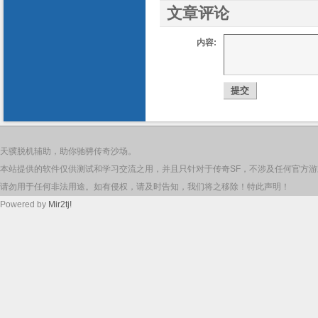
文章评论
内容:
天骥脱机辅助，助你驰骋传奇沙场。
本站提供的软件仅供测试和学习交流之用，并且只针对于传奇SF，不涉及任何官方
请勿用于任何非法用途。如有侵权，请及时告知，我们将之移除！特此声明！
Powered by
Mir2tj!