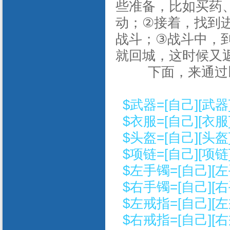
些准备，比如买药
动；
②
接着，找到
战斗；
③
战斗中，
就回城，这时候又
下面，来通过
$
武器
=[
自己
][
武器
$
衣服
=[
自己
][
衣服
$
头盔
=[
自己
][
头盔
$
项链
=[
自己
][
项链
$
左手镯
=[
自己
][
左
$
右手镯
=[
自己
][
右
$
左戒指
=[
自己
][
左
$
右戒指
=[
自己
][
右