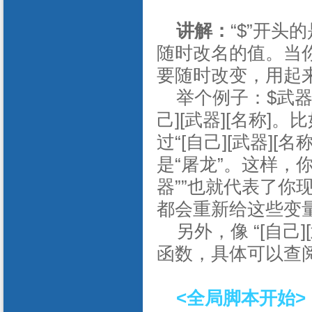
讲解：
“
$
”开头
随时改名的值。当
要随时改变，用起
举个例子：
$
武
己
][
武器
][
名称
]
。比
过“
[
自己
][
武器
][
名
是“屠龙”。这样，
器””也就代表了
都会重新给这些变
另外，像
“[
自己
][
函数，具体可以查
<
全局脚本开始
>