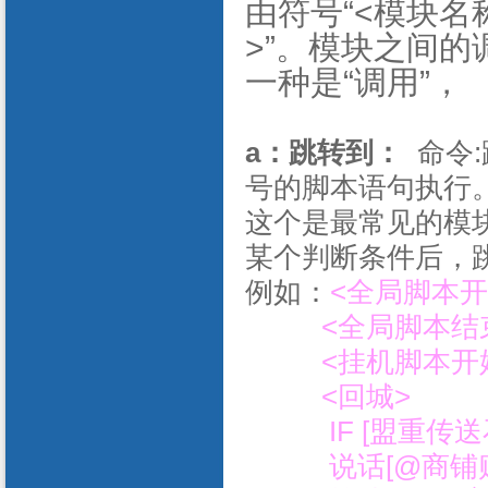
由符号“<模块名
>”。模块之间的
一种是“调用
”，
a：跳转到：
命令:
号的脚本语句执行。
这个是最常见的模
某个判断条件后，
例如：
<全局脚本开
<全局脚本结
<挂机脚本开
<回城>
IF [盟重传送石
说话[@商铺购