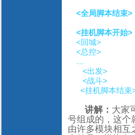
<
全局脚本结束
>
<
挂机脚本开始
>
<
回城
>
<
总控
>
…
<
出发
>
<
战斗
>
<挂机脚本结束
讲解：
大家可
号组成的，这个
由许多模块相互