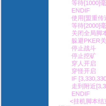
等待[1000]
ENDIF
使用[盟重传
等待[2000]
关闭全局脚
躲避PKER
停止战斗
停止挖矿
穿人开启
穿怪开启
IF [3,330,33
走到附近[3,33
ENDIF
<挂机脚本结